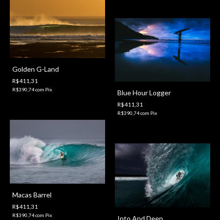
Golden G-Land
R$411,31
R$390,74
com
Pix
Blue Hour Logger
R$411,31
R$390,74
com
Pix
Macas Barrel
R$411,31
R$390,74
com
Pix
Into And Deep