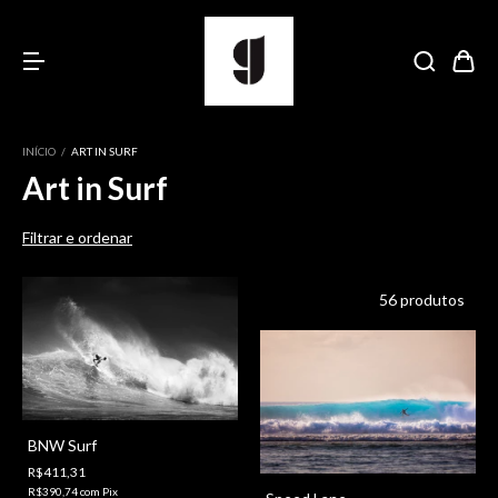
INÍCIO
/
ART IN SURF
Art in Surf
Filtrar e ordenar
56 produtos
BNW Surf
R$411,31
R$390,74
com
Pix