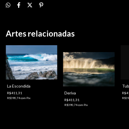
Artes relacionadas
Tub
La Escondida
Deriva
R$4
R$411,31
R$39
R$390,74
com
Pix
R$411,31
R$390,74
com
Pix