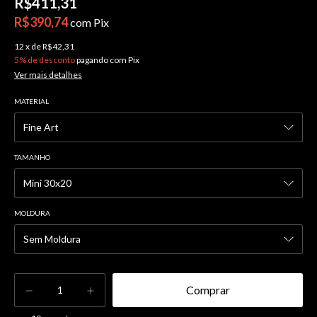
R$411,31
R$390,74
com
Pix
12
x
de
R$42,31
5% de desconto
pagando com Pix
Ver mais detalhes
MATERIAL
TAMANHO
MOLDURA