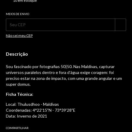
10
em estoque
MEIOS DE ENVIO
Alterar CEP
Entregas para o CEP:
Não sei meu CEP
Descrição
Sou fascinado por fotografias 50|50. Nas Maldivas, capturar
universos paralelos dentro e fora d'água exige coragem: foi
preciso estar na zona de impacto, com uma grande angular e um
super domus.
Ficha Técnica:
Local: Thulusdhoo - Maldivas
Coordenadas: 4°22'15"N - 73°39'28"E
Data: Inverno de 2021
COMPARTILHAR