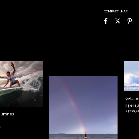
COMPARTILHAR
G-Land
R$411,
R$390,7
burones
x