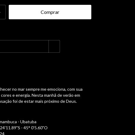
Alterar CEP
nhecer no mar sempre me emociona, com sua
e cores e energia. Nesta manhã de verão em
sação foi de estar mais próximo de Deus.
tamambuca - Ubatuba
4'11.89"S - 45° 0'5.60"O
024