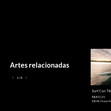
Artes relacionadas
1
/
8
Surf Con Ti
R$411,31
109
R$390,74
com
Pi
R$411,31
R$390,74
com
Pix