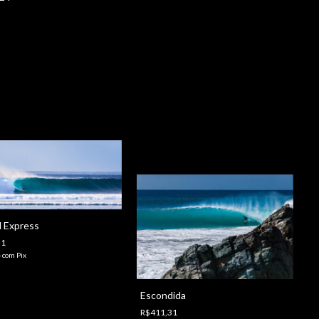
 Express
31
4
com
Pix
R
Escondida
R$411,31