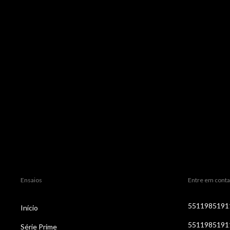
Ensaios
Entre em conta
5511985191
Início
5511985191
Série Prime