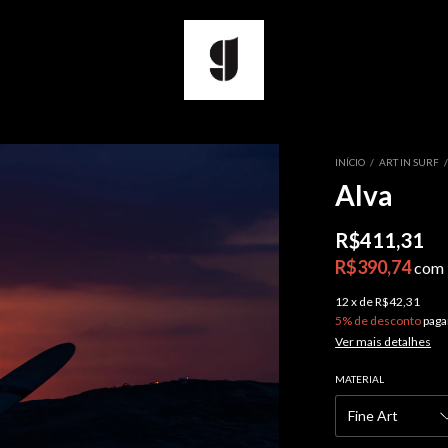
INÍCIO
/
ART IN SURF
Alva
R$411,31
R$390,74
com
12
x
de
R$42,31
5% de desconto
paga
Ver mais detalhes
MATERIAL