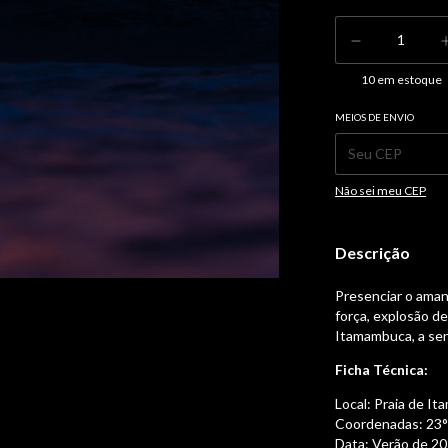
10
em estoque
MEIOS DE ENVIO
Entregas para o CEP:
Não sei meu CEP
Descrição
Presenciar o ama
força, explosão d
Itamambuca, a sen
Ficha Técnica:
Local: Praia de I
Coordenadas: 23°2
Data: Verão de 2