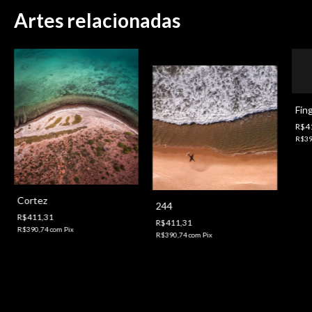
Artes relacionadas
Fin
R$4
R$39
Cortez
244
R$411,31
R$411,31
R$390,74
com
Pix
R$390,74
com
Pix