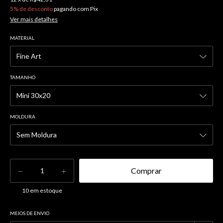
5% de desconto
pagando com Pix
Ver mais detalhes
MATERIAL
TAMANHO
MOLDURA
10
em estoque
MEIOS DE ENVIO
Alterar CEP
Entregas para o CEP: