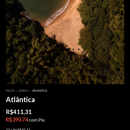
INÍCIO
/
AÉREA
/
ATLÂNTICA
Atlântica
R$411,31
R$390,74
com
Pix
12
x
de
R$42,31