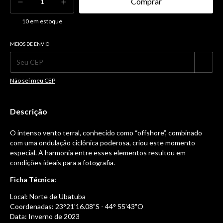
10
em estoque
MEIOS DE ENVIO
Alterar CEP
Entregas para o CEP:
Não sei meu CEP
Descrição
O intenso vento terral, conhecido como “offshore”, combinado
com uma ondulação ciclônica poderosa, criou este momento
especial. A harmonia entre esses elementos resultou em
condições ideais para a fotografia.
Ficha Técnica:
Local: Norte de Ubatuba
Coordenadas: 23°21'16.08"S - 44° 55'43"O
Data: Inverno de 2023