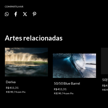
COMPARTILHAR
Artes relacionadas
50|
Deriva
50/50 Blue Barrel
R$4
R$411,31
R$411,31
R$39
R$390,74
com
Pix
R$390,74
com
Pix