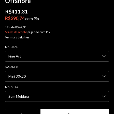
Offshore
R$411,31
R$390,74
com
Pix
12
x
de
R$42,31
5% de desconto
pagando com Pix
Ver mais detalhes
MATERIAL
TAMANHO
MOLDURA