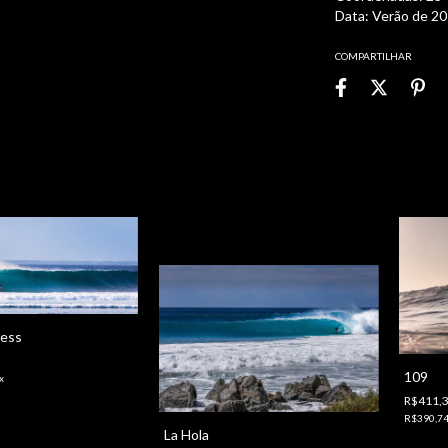
Data: Verão de 2
COMPARTILHAR
ress
109
x
R$411,
R$390,7
La Hola