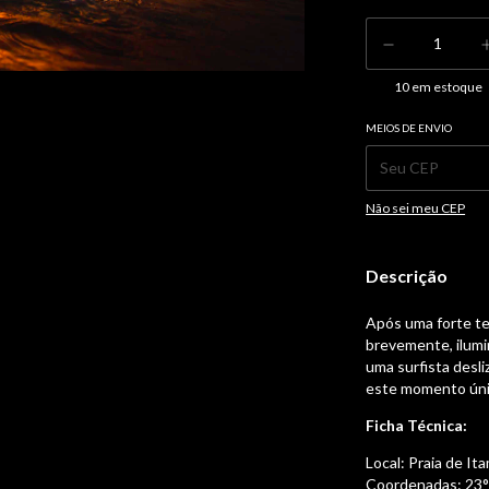
10
em estoque
MEIOS DE ENVIO
Entregas para o CEP:
Não sei meu CEP
Descrição
Após uma forte te
brevemente, ilumi
uma surfista desl
este momento úni
Ficha Técnica:
Local: Praia de I
Coordenadas: 23°2