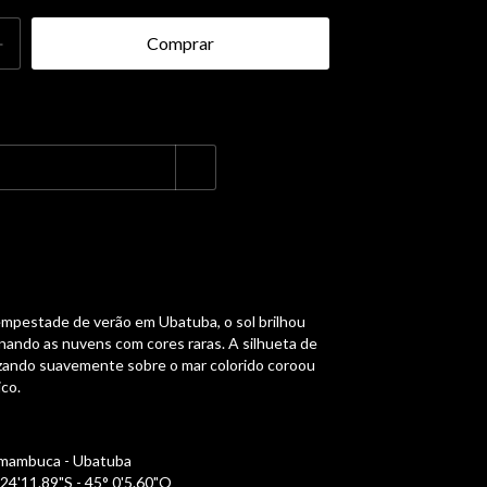
Alterar CEP
mpestade de verão em Ubatuba, o sol brilhou
nando as nuvens com cores raras. A silhueta de
izando suavemente sobre o mar colorido coroou
co.
tamambuca - Ubatuba
4'11.89"S - 45° 0'5.60"O