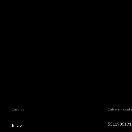
Iluminado
R$411,31
R$390,74
com
Pix
Ensaios
Entre em conta
5511985191
Início