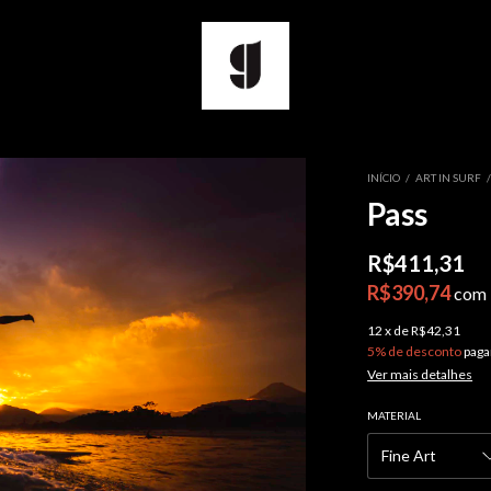
INÍCIO
/
ART IN SURF
Pass
R$411,31
R$390,74
com
12
x
de
R$42,31
5% de desconto
paga
Ver mais detalhes
MATERIAL