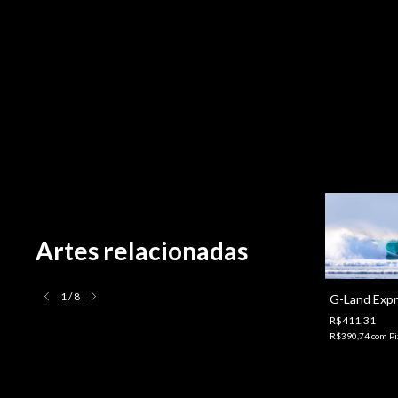
Artes relacionadas
1
/
8
G-Land Exp
R$411,31
R$390,74
com
Pi